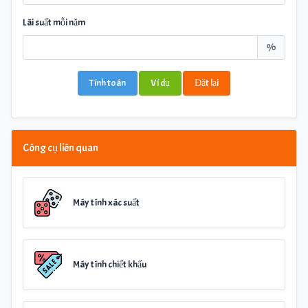
Lãi suất mỗi năm
%
Tính toán
Ví dụ
Đặt lại
Công cụ liên quan
Máy tính xác suất
Máy tính chiết khấu