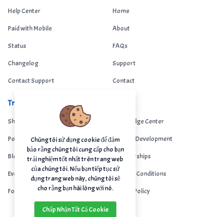
Help Center
Home
Paid with Mobile
About
Status
FAQs
Changelog
Support
Contact Support
Contact
Trending
Legal
Shop
Knowledge Center
Portfolio
Custom Development
Chúng tôi sử dụng cookie để đảm
bảo rằng chúng tôi cung cấp cho bạn
Blog
Sponsorships
trải nghiệm tốt nhất trên trang web
của chúng tôi. Nếu bạn tiếp tục sử
Events
Terms & Conditions
dụng trang web này, chúng tôi sẽ
cho rằng bạn hài lòng với nó.
Forums
Privacy Policy
Chấp Nhận Tất Cả Cookie