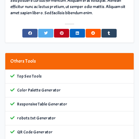
Sed posuere cursus fermentum. Aliquam erat volutpat. Aenean
efficitur nunc ac lectus pretium, ut semper odio mattis. Aliquam sit
amet sapien libero. Sed facilisis bibendum enim.
Others Tools
Top Seo Tools
Color Palette Generator
Responsive Table Generator
robots.txt Generator
QR Code Generator